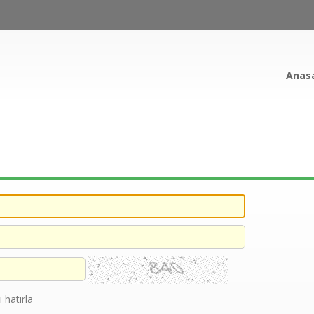
Anas
 hatırla