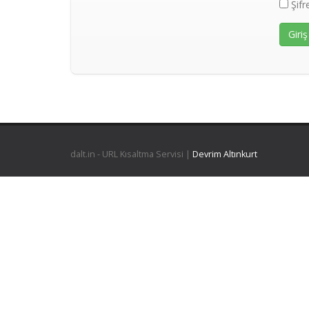
Şifr
dalt.in - URL Kısaltma Servisi |
Devrim Altınkurt